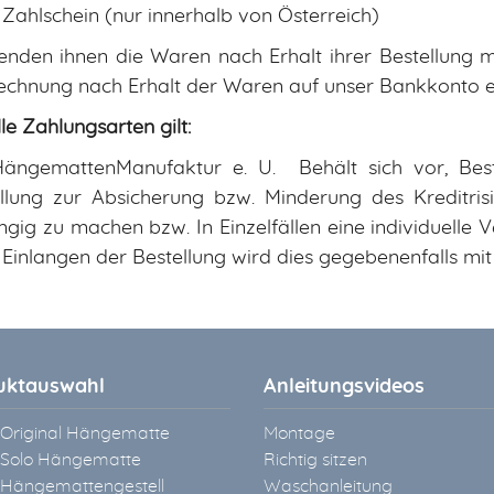
t Zahlschein (nur innerhalb von Österreich)
enden ihnen die Waren nach Erhalt ihrer Bestellung 
echnung nach Erhalt der Waren auf unser Bankkonto e
lle Zahlungsarten gilt:
HängemattenManufaktur e. U. Behält sich vor, Bes
llung zur Absicherung bzw. Minderung des Kreditris
gig zu machen bzw. In Einzelfällen eine individuelle 
Einlangen der Bestellung wird dies gegebenenfalls m
uktauswahl
Anleitungsvideos
 Original Hängematte
Montage
 Solo Hängematte
Richtig sitzen
 Hängemattengestell
Waschanleitung