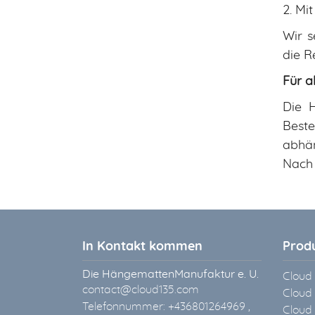
2. Mi
Wir s
die R
Für a
Die 
Beste
abhän
Nach 
In Kontakt kommen
Prod
Die HängemattenManufaktur e. U.
Cloud
contact@cloud135.com
Cloud
Telefonnummer: +436801264969 ,
Cloud