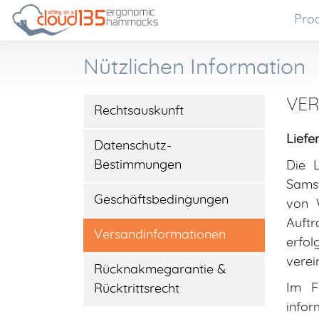
Pro
Nützlichen Information
VE
Rechtsauskunft
Liefe
Datenschutz-
Bestimmungen
Die 
Samst
Geschäftsbedingungen
von 
Auftr
Versandinformationen
erfo
verei
Rücknakmegarantie &
Im F
Rücktrittsrecht
infor