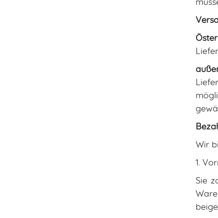
müsse
Versa
Öster
Liefe
außer
Liefe
mögli
gewäh
Beza
Wir b
1. Vo
Sie z
Waren
beige